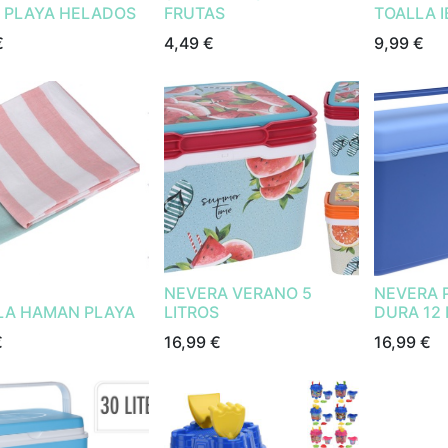
 PLAYA HELADOS
FRUTAS
TOALLA I
€
4,49
€
9,99
€
NEVERA VERANO 5
NEVERA 
LA HAMAN PLAYA
LITROS
DURA 12 
€
16,99
€
16,99
€