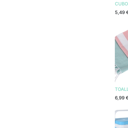
CUBO
5,49
TOAL
6,99