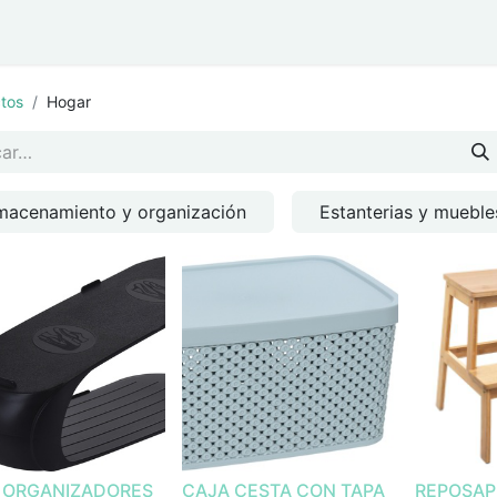
ar
Eventos y Navidad
tos
Hogar
macenamiento y organización
Estanterias y muebles
4 ORGANIZADORES
CAJA CESTA CON TAPA
REPOSAP