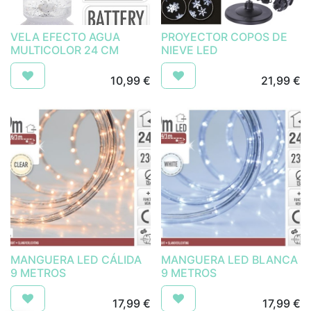
VELA EFECTO AGUA
PROYECTOR COPOS DE
MULTICOLOR 24 CM
NIEVE LED
10,99
€
21,99
€
MANGUERA LED CÁLIDA
MANGUERA LED BLANCA
9 METROS
9 METROS
17,99
€
17,99
€