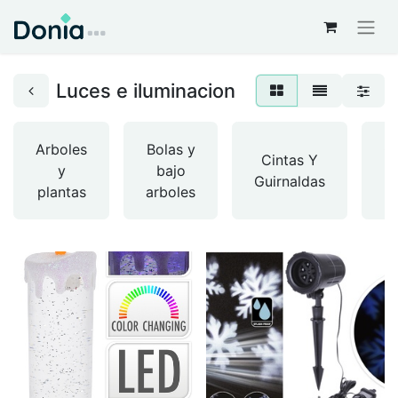
Luces e iluminacion
Arboles
Bolas y
C
Cintas Y
y
bajo
Guirnaldas
plantas
arboles
A