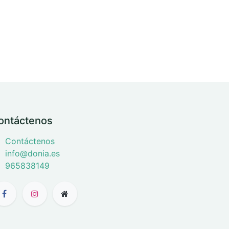
ontáctenos
Contáctenos
info@donia.es
965838149