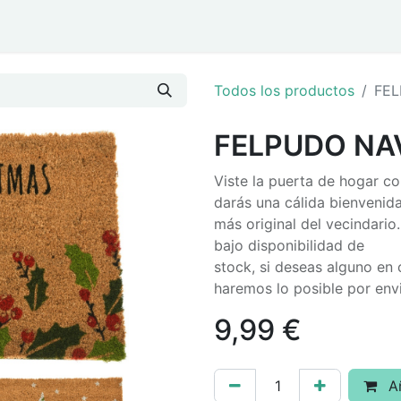
ar
Eventos y Navidad
Todos los productos
FE
FELPUDO NA
Viste la puerta de hogar co
darás una cálida bienvenida
más original del vecindario
bajo disponibilidad de
stock, si deseas alguno en
haremos lo posible por env
9,99
€
Añ