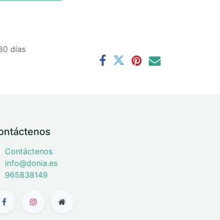
30 días
ontáctenos
Contáctenos
info@donia.es
965838149