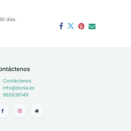
30 días
ontáctenos
Contáctenos
info@donia.es
965838149