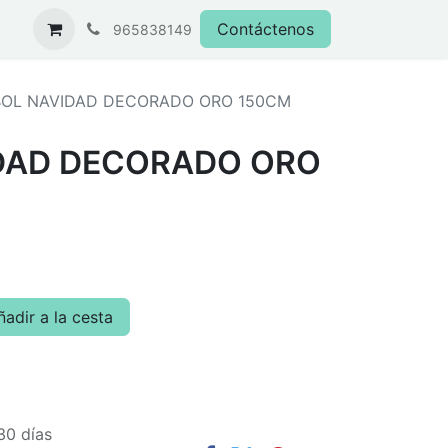
Contáctenos
965838149
BOL NAVIDAD DECORADO ORO 150CM
DAD DECORADO ORO
adir a la cesta
30 días