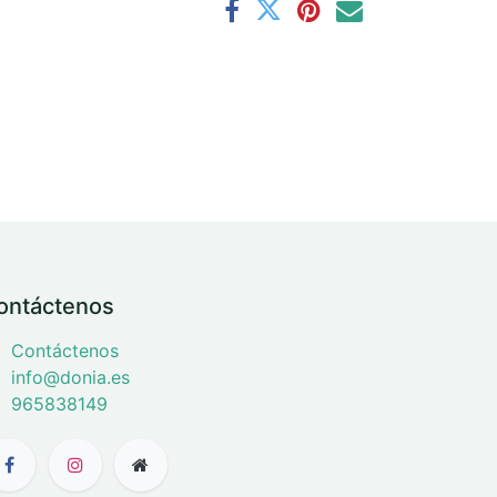
ontáctenos
Contáctenos
info@donia.es
965838149