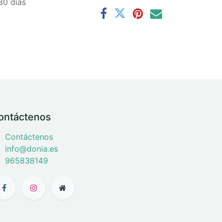
30 días
ontáctenos
Contáctenos
info@donia.es
965838149