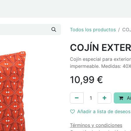
ar
Eventos y Navidad
Todos los productos
COJ
COJÍN EXTE
Cojín especial para exterior
impermeable. Medidas: 40
10,99
€
Añ
Añadir a lista de deseos
Términos y condiciones