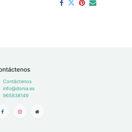
ontáctenos
Contáctenos
info@donia.es
965838149