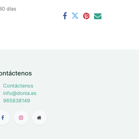
30 días
ontáctenos
Contáctenos
info@donia.es
965838149