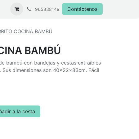
Contáctenos
965838149
RITO COCINA BAMBÚ
CINA BAMBÚ
de bambú con bandejas y cestas extraíbles
s. Sus dimensiones son 40x22x83cm. Fácil
adir a la cesta