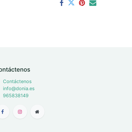
ontáctenos
Contáctenos
info@donia.es
965838149