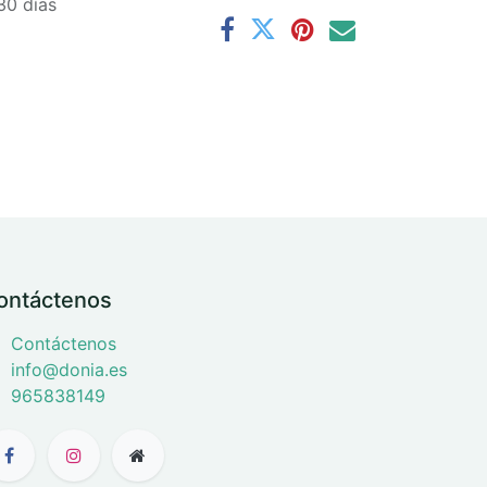
30 días
ontáctenos
Contáctenos
info@donia.es
965838149