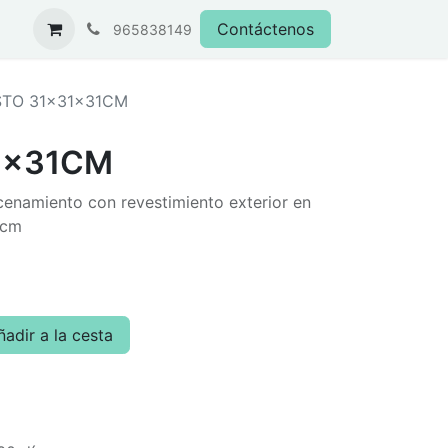
Contáctenos
965838149
TO 31x31x31CM
1x31CM
enamiento con revestimiento exterior en
 cm
adir a la cesta