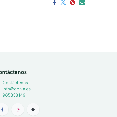
ontáctenos
Contáctenos
info@donia.es
965838149