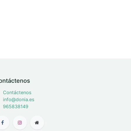
ontáctenos
Contáctenos
info@donia.es
965838149